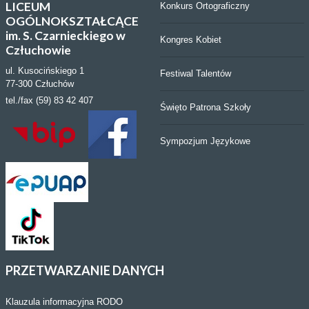
LICEUM
Konkurs Ortograficzny
OGÓLNOKSZTAŁCĄCE
im. S. Czarnieckiego w
Kongres Kobiet
Człuchowie
ul. Kusocińskiego 1
Festiwal Talentów
77-300 Człuchów
tel./fax (59) 83 42 407
Święto Patrona Szkoły
Sympozjum Językowe
PRZETWARZANIE
DANYCH
Klauzula informacyjna RODO