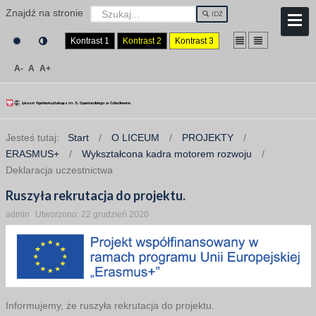
Znajdź na stronie
IDŹ
Kontrast 1
Kontrast 2
Kontrast 3
A-
A
A+
Jesteś tutaj:
Start
/
O LICEUM
/
PROJEKTY
/
ERASMUS+
/
Wykształcona kadra motorem rozwoju
/
Deklaracja uczestnictwa
Ruszyła rekrutacja do projektu.
admin
Utworzono: 22 grudzień 2020
Informujemy, że ruszyła rekrutacja do projektu.