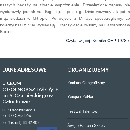
naszych bagaży na zbytnie wypróżnienie. Przewiezione zapasy nie
wystarczyły jednak na długo i już go po godzinie wszyscy-jak jeden
mąż siedzieli w Mitropie. Po wyjściu z Mitropy spostrzegliśmy, że
koledzy nasi z ZSM wysiadają. I rzeczywiście byliśmy na Ostbanhnof w
Berlinie
Czytaj więcej: Kronika OHP 1978 r.
DANE
ADRESOWE
ORGANIZUJEMY
LICEUM
Konkurs Ortograficzny
OGÓLNOKSZTAŁCĄCE
im. S. Czarnieckiego w
Kongres Kobiet
Człuchowie
ul. Kusocińskiego 1
Festiwal Talentów
77-300 Człuchów
tel./fax (59) 83 42 407
Święto Patrona Szkoły