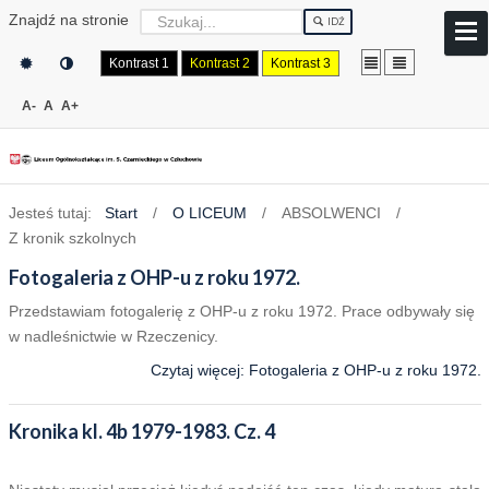
Znajdź na stronie
IDŹ
Kontrast 1
Kontrast 2
Kontrast 3
A-
A
A+
Jesteś tutaj:
Start
/
O LICEUM
/
ABSOLWENCI
/
Z kronik szkolnych
Fotogaleria z OHP-u z roku 1972.
Przedstawiam fotogalerię z OHP-u z roku 1972. Prace odbywały się
w nadleśnictwie w Rzeczenicy.
Czytaj więcej: Fotogaleria z OHP-u z roku 1972.
Kronika kl. 4b 1979-1983. Cz. 4