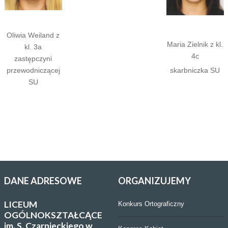
Oliwia Weiland z
Maria Zielnik z kl.
kl. 3a
4c
zastępczyni
przewodniczącej
skarbniczka SU
SU
DANE
ADRESOWE
ORGANIZUJEMY
LICEUM
Konkurs Ortograficzny
OGÓLNOKSZTAŁCĄCE
im. S. Czarnieckiego w