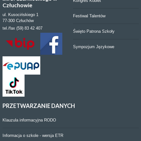
Kongres Kobiet
Człuchowie
ul. Kusocińskiego 1
Festiwal Talentów
77-300 Człuchów
tel./fax (59) 83 42 407
Święto Patrona Szkoły
Sympozjum Językowe
PRZETWARZANIE
DANYCH
Klauzula informacyjna RODO
Informacja o szkole - wersja ETR