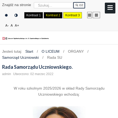
Znajdź na stronie
IDŹ
Kontrast 1
Kontrast 2
Kontrast 3
A-
A
A+
Jesteś tutaj:
Start
/
O LICEUM
/
ORGANY
/
Samorząd Uczniowski
/
Rada SU
Rada Samorządu Uczniowskiego.
admin
Utworzono: 02 marzec 2022
W roku szkolnym 2025/2026 w skład Rady Samorządu
Uczniowskiego wchodzą: