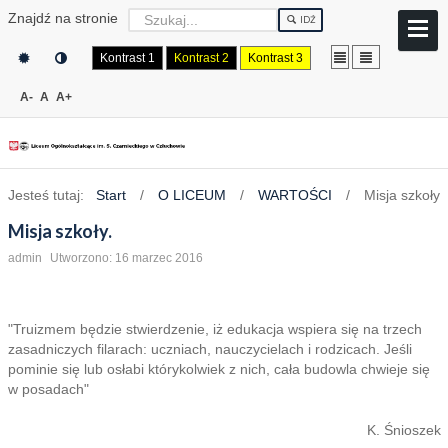
Znajdź na stronie
IDŹ
Kontrast 1
Kontrast 2
Kontrast 3
A-
A
A+
Jesteś tutaj:
Start
/
O LICEUM
/
WARTOŚCI
/
Misja szkoły
Misja szkoły.
admin
Utworzono: 16 marzec 2016
"Truizmem będzie stwierdzenie, iż edukacja wspiera się na trzech
zasadniczych filarach: uczniach, nauczycielach i rodzicach. Jeśli
pominie się lub osłabi którykolwiek z nich, cała budowla chwieje się
w posadach"
K. Śnioszek