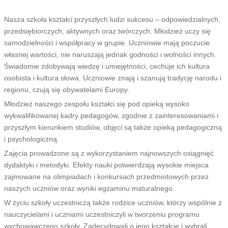
Nasza szkoła kształci przyszłych ludzi sukcesu – odpowiedzialnych,
przedsiębiorczych, aktywnych oraz twórczych. Młodzież uczy się
samodzielności i współpracy w grupie. Uczniowie mają poczucie
własnej wartości, nie naruszają jednak godności i wolności innych.
Świadomie zdobywają wiedzę i umiejętności, cechuje ich kultura
osobista i kultura słowa. Uczniowie znają i szanują tradycję narodu i
regionu, czują się obywatelami Europy.
Młodzież naszego zespołu kształci się pod opieką wysoko
wykwalifikowanej kadry pedagogów, zgodnie z zainteresowaniami i
przyszłym kierunkiem studiów, objęci są także opieką pedagogiczną
i psychologiczną.
Zajęcia prowadzone są z wykorzystaniem najnowszych osiągnięć
dydaktyki i metodyki. Efekty nauki potwierdzają wysokie miejsca
zajmowane na olimpiadach i konkursach przedmiotowych przez
naszych uczniów oraz wyniki egzaminu maturalnego.
W życiu szkoły uczestniczą także rodzice uczniów, którzy wspólnie z
nauczycielami i uczniami uczestniczyli w tworzeniu programu
wychowawczego szkoły. Zadecydowali o jego kształcie i wybrali