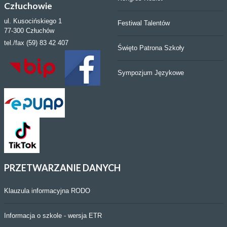
Człuchowie
ul. Kusocińskiego 1
Festiwal Talentów
77-300 Człuchów
tel./fax (59) 83 42 407
Święto Patrona Szkoły
Sympozjum Językowe
PRZETWARZANIE
DANYCH
Klauzula informacyjna RODO
Informacja o szkole - wersja ETR